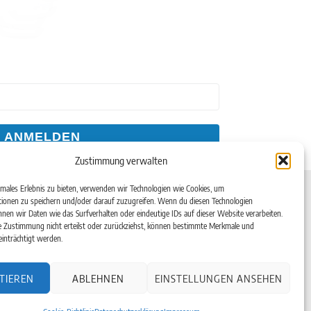
ANMELDEN
Zustimmung verwalten
Kontakt
imales Erlebnis zu bieten, verwenden wir Technologien wie Cookies, um
ionen zu speichern und/oder darauf zuzugreifen. Wenn du diesen Technologien
Telefon: +49(0)6182-99 38 7-0
nen wir Daten wie das Surfverhalten oder eindeutige IDs auf dieser Website verarbeiten.
Telefax: +49(0)6182-99 38 7-20
en
 Zustimmung nicht erteilst oder zurückziehst, können bestimmte Merkmale und
inträchtigt werden.
Email:
info@aerotec.info
aße 16
Web:
www.aerotec.info
TIEREN
ABLEHNEN
EINSTELLUNGEN ANSEHEN