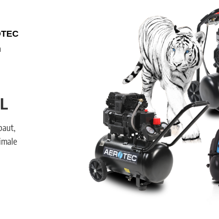
OTEC
n
L
baut,
imale