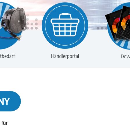
tbedarf
Händlerportal
Dow
NY
 für