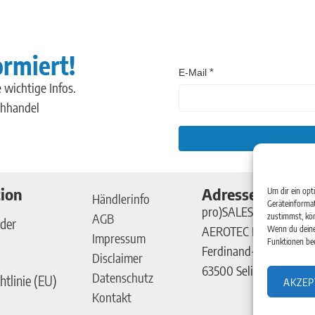
ormiert!
E-Mail
 wichtige Infos.
chhandel
ion
Adresse
Um dir ein opt
Händlerinfo
Geräteinformat
pro)SALES GmbH
AGB
zustimmst, kön
der
AEROTEC Kompressor
Wenn du deine
Impressum
Funktionen bee
Ferdinand-Porsche-Str
Disclaimer
63500 Seligenstadt
Datenschutz
htlinie (EU)
AKZEP
Kontakt