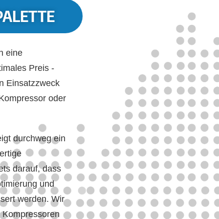
PALETTE
h eine
imales Preis -
en Einsatzzweck
 Kompressor oder
eigt durchweg ein
ertige
ets darauf, dass
ptimierung und
sert werden. Wir
ge Kompressoren