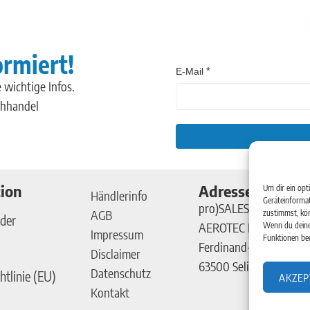
ormiert!
E-Mail
 wichtige Infos.
chhandel
ion
Adresse
Um dir ein opt
Händlerinfo
Geräteinformat
pro)SALES GmbH
AGB
zustimmst, kön
der
AEROTEC Kompressor
Wenn du deine
Impressum
Funktionen bee
Ferdinand-Porsche-Str
Disclaimer
63500 Seligenstadt
Datenschutz
htlinie (EU)
AKZEP
Kontakt