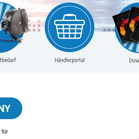
tbedarf
Händlerportal
Dow
NY
 für