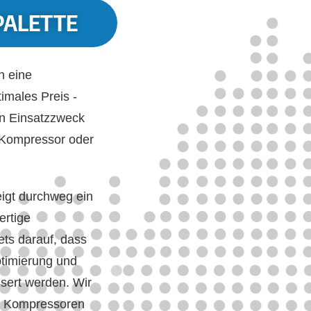
PALETTE
h eine
imales Preis -
en Einsatzzweck
 Kompressor oder
eigt durchweg ein
ertige
ets darauf, dass
ptimierung und
sert werden. Wir
ge Kompressoren