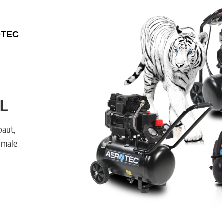
OTEC
n
L
baut,
imale