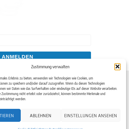
ANMELDEN
Zustimmung verwalten
Kontakt
imales Erlebnis zu bieten, verwenden wir Technologien wie Cookies, um
ionen zu speichern und/oder darauf zuzugreifen. Wenn du diesen Technologien
Telefon: +49(0)6182-99 38 7-0
nen wir Daten wie das Surfverhalten oder eindeutige IDs auf dieser Website verarbeiten.
Telefax: +49(0)6182-99 38 7-20
en
 Zustimmung nicht erteilst oder zurückziehst, können bestimmte Merkmale und
inträchtigt werden.
Email:
info@aerotec.info
aße 16
Web:
www.aerotec.info
TIEREN
ABLEHNEN
EINSTELLUNGEN ANSEHEN