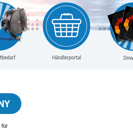
tbedarf
Händlerportal
Dow
NY
 für