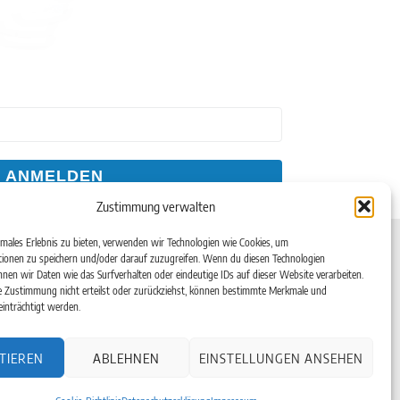
ANMELDEN
Zustimmung verwalten
Kontakt
imales Erlebnis zu bieten, verwenden wir Technologien wie Cookies, um
ionen zu speichern und/oder darauf zuzugreifen. Wenn du diesen Technologien
Telefon: +49(0)6182-99 38 7-0
nen wir Daten wie das Surfverhalten oder eindeutige IDs auf dieser Website verarbeiten.
Telefax: +49(0)6182-99 38 7-20
en
 Zustimmung nicht erteilst oder zurückziehst, können bestimmte Merkmale und
inträchtigt werden.
Email:
info@aerotec.info
aße 16
Web:
www.aerotec.info
TIEREN
ABLEHNEN
EINSTELLUNGEN ANSEHEN