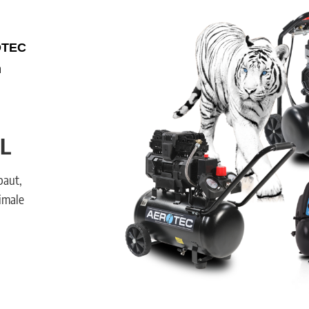
OTEC
n
L
baut,
imale