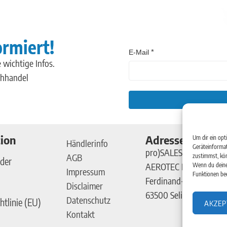
ormiert!
E-Mail
 wichtige Infos.
chhandel
ion
Adresse
Um dir ein opt
Händlerinfo
Geräteinformat
pro)SALES GmbH
AGB
zustimmst, kön
der
AEROTEC Kompressor
Wenn du deine
Impressum
Funktionen bee
Ferdinand-Porsche-Str
Disclaimer
63500 Seligenstadt
Datenschutz
htlinie (EU)
AKZEP
Kontakt