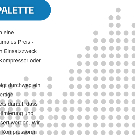
PALETTE
h eine
imales Preis -
en Einsatzzweck
 Kompressor oder
eigt durchweg ein
ertige
ets darauf, dass
ptimierung und
sert werden. Wir
ge Kompressoren