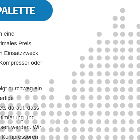
PALETTE
h eine
imales Preis -
en Einsatzzweck
 Kompressor oder
eigt durchweg ein
ertige
ets darauf, dass
ptimierung und
sert werden. Wir
ge Kompressoren