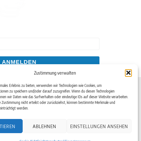
ANMELDEN
Zustimmung verwalten
Kontakt
imales Erlebnis zu bieten, verwenden wir Technologien wie Cookies, um
ionen zu speichern und/oder darauf zuzugreifen. Wenn du diesen Technologien
Telefon: +49(0)6182-99 38 7-0
nen wir Daten wie das Surfverhalten oder eindeutige IDs auf dieser Website verarbeiten.
Telefax: +49(0)6182-99 38 7-20
en
 Zustimmung nicht erteilst oder zurückziehst, können bestimmte Merkmale und
inträchtigt werden.
Email:
info@aerotec.info
aße 16
Web:
www.aerotec.info
TIEREN
ABLEHNEN
EINSTELLUNGEN ANSEHEN