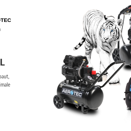
OTEC
n
L
baut,
imale