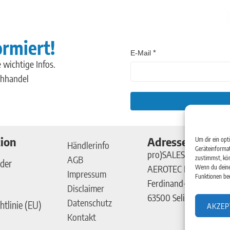
ormiert!
E-Mail
 wichtige Infos.
chhandel
ion
Adresse
Um dir ein opt
Händlerinfo
Geräteinformat
pro)SALES GmbH
AGB
zustimmst, kön
der
AEROTEC Kompressor
Wenn du deine
Impressum
Funktionen bee
Ferdinand-Porsche-Str
Disclaimer
63500 Seligenstadt
Datenschutz
htlinie (EU)
AKZEP
Kontakt