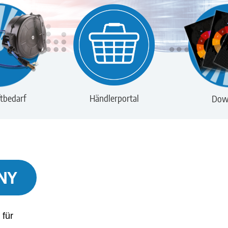
tbedarf
Händlerportal
Dow
NY
 für