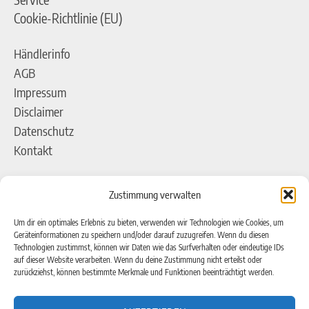
Cookie-Richtlinie (EU)
Händlerinfo
AGB
Impressum
Disclaimer
Datenschutz
Kontakt
Adresse
Zustimmung verwalten
pro)SALES GmbH
AEROTEC Kompressoren
Um dir ein optimales Erlebnis zu bieten, verwenden wir Technologien wie Cookies, um
Geräteinformationen zu speichern und/oder darauf zuzugreifen. Wenn du diesen
Ferdinand-Porsche-Straße 16
Technologien zustimmst, können wir Daten wie das Surfverhalten oder eindeutige IDs
auf dieser Website verarbeiten. Wenn du deine Zustimmung nicht erteilst oder
63500 Seligenstadt
zurückziehst, können bestimmte Merkmale und Funktionen beeinträchtigt werden.
Kontakt