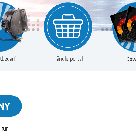
tbedarf
Händlerportal
Dow
NY
 für