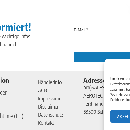
ormiert!
E-Mail
 wichtige Infos.
chhandel
ion
Adresse
Um dir ein opt
Händlerinfo
Geräteinformat
pro)SALES GmbH
AGB
zustimmst, kön
der
AEROTEC Kompressor
Wenn du deine
Impressum
Funktionen bee
Ferdinand-Porsche-Str
Disclaimer
63500 Seligenstadt
Datenschutz
htlinie (EU)
AKZEP
Kontakt