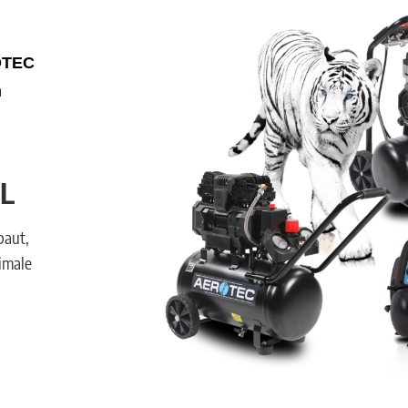
OTEC
n
L
baut,
imale