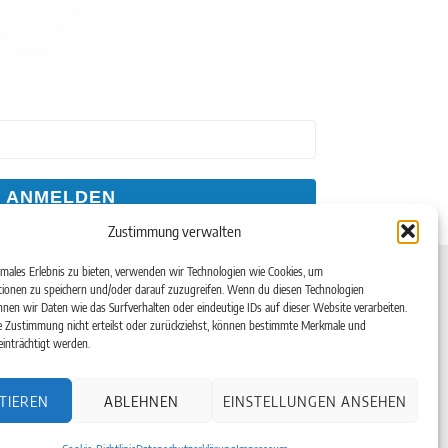
ANMELDEN
Zustimmung verwalten
Kontakt
imales Erlebnis zu bieten, verwenden wir Technologien wie Cookies, um
ionen zu speichern und/oder darauf zuzugreifen. Wenn du diesen Technologien
Telefon: +49(0)6182-99 38 7-0
nen wir Daten wie das Surfverhalten oder eindeutige IDs auf dieser Website verarbeiten.
Telefax: +49(0)6182-99 38 7-20
en
 Zustimmung nicht erteilst oder zurückziehst, können bestimmte Merkmale und
inträchtigt werden.
Email:
info@aerotec.info
aße 16
Web:
www.aerotec.info
TIEREN
ABLEHNEN
EINSTELLUNGEN ANSEHEN