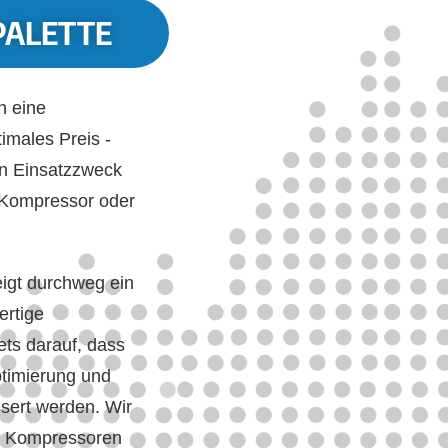
PALETTE
h eine
imales Preis -
en Einsatzzweck
 Kompressor oder
eigt durchweg ein
ertige
ets darauf, dass
ptimierung und
sert werden. Wir
ge Kompressoren