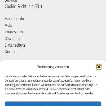
Cookie-Richtlinie (EU)
Händlerinfo
AGB
Impressum
Disclaimer
Datenschutz
Kontakt
Adresse
Zustimmung verwalten
pro)SALES GmbH
AEROTEC Kompressoren
Um dir ein optimales Erlebnis zu bieten, verwenden wir Technologien wie Cookies, um
Geräteinformationen zu speichern und/oder darauf zuzugreifen. Wenn du diesen
Ferdinand-Porsche-Straße 16
Technologien zustimmst, können wir Daten wie das Surfverhalten oder eindeutige IDs
auf dieser Website verarbeiten. Wenn du deine Zustimmung nicht erteilst oder
63500 Seligenstadt
zurückziehst, können bestimmte Merkmale und Funktionen beeinträchtigt werden.
Kontakt