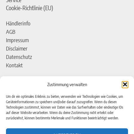
Cookie-Richtlinie (EU)
Händlerinfo
AGB
Impressum
Disclaimer
Datenschutz
Kontakt
Adresse
Zustimmung verwalten
pro)SALES GmbH
AEROTEC Kompressoren
Um dir ein optimales Erlebnis zu bieten, verwenden wir Technologien wie Cookies, um
Geräteinformationen zu speichern und/oder darauf zuzugreifen. Wenn du diesen
Ferdinand-Porsche-Straße 16
Technologien zustimmst, können wir Daten wie das Surfverhalten oder eindeutige IDs
auf dieser Website verarbeiten. Wenn du deine Zustimmung nicht erteilst oder
63500 Seligenstadt
zurückziehst, können bestimmte Merkmale und Funktionen beeinträchtigt werden.
Kontakt