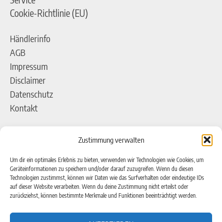
Cookie-Richtlinie (EU)
Händlerinfo
AGB
Impressum
Disclaimer
Datenschutz
Kontakt
Adresse
Zustimmung verwalten
pro)SALES GmbH
AEROTEC Kompressoren
Um dir ein optimales Erlebnis zu bieten, verwenden wir Technologien wie Cookies, um
Geräteinformationen zu speichern und/oder darauf zuzugreifen. Wenn du diesen
Ferdinand-Porsche-Straße 16
Technologien zustimmst, können wir Daten wie das Surfverhalten oder eindeutige IDs
auf dieser Website verarbeiten. Wenn du deine Zustimmung nicht erteilst oder
63500 Seligenstadt
zurückziehst, können bestimmte Merkmale und Funktionen beeinträchtigt werden.
Kontakt