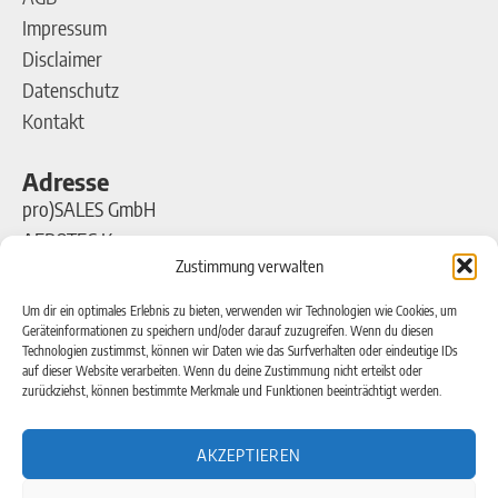
Impressum
Disclaimer
Datenschutz
Kontakt
Adresse
pro)SALES GmbH
AEROTEC Kompressoren
Zustimmung verwalten
Ferdinand-Porsche-Straße 16
63500 Seligenstadt
Um dir ein optimales Erlebnis zu bieten, verwenden wir Technologien wie Cookies, um
Geräteinformationen zu speichern und/oder darauf zuzugreifen. Wenn du diesen
Technologien zustimmst, können wir Daten wie das Surfverhalten oder eindeutige IDs
Kontakt
auf dieser Website verarbeiten. Wenn du deine Zustimmung nicht erteilst oder
zurückziehst, können bestimmte Merkmale und Funktionen beeinträchtigt werden.
Telefon: +49(0)6182-99 38 7-0
Telefax: +49(0)6182-99 38 7-20
AKZEPTIEREN
Email:
info@aerotec.info
Web:
www.aerotec.info