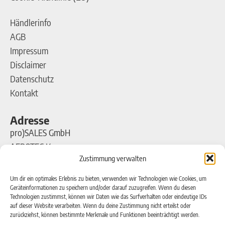
Händlerinfo
AGB
Impressum
Disclaimer
Datenschutz
Kontakt
Adresse
pro)SALES GmbH
AEROTEC Kompressoren
Zustimmung verwalten
Ferdinand-Porsche-Straße 16
63500 Seligenstadt
Um dir ein optimales Erlebnis zu bieten, verwenden wir Technologien wie Cookies, um
Geräteinformationen zu speichern und/oder darauf zuzugreifen. Wenn du diesen
Technologien zustimmst, können wir Daten wie das Surfverhalten oder eindeutige IDs
Kontakt
auf dieser Website verarbeiten. Wenn du deine Zustimmung nicht erteilst oder
zurückziehst, können bestimmte Merkmale und Funktionen beeinträchtigt werden.
Telefon: +49(0)6182-99 38 7-0