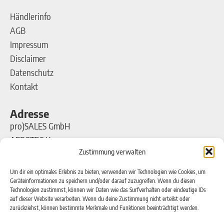
Händlerinfo
AGB
Impressum
Disclaimer
Datenschutz
Kontakt
Adresse
pro)SALES GmbH
AEROTEC Kompressoren
Zustimmung verwalten
Ferdinand-Porsche-Straße 16
63500 Seligenstadt
Um dir ein optimales Erlebnis zu bieten, verwenden wir Technologien wie Cookies, um
Geräteinformationen zu speichern und/oder darauf zuzugreifen. Wenn du diesen
Technologien zustimmst, können wir Daten wie das Surfverhalten oder eindeutige IDs
Kontakt
auf dieser Website verarbeiten. Wenn du deine Zustimmung nicht erteilst oder
zurückziehst, können bestimmte Merkmale und Funktionen beeinträchtigt werden.
Telefon: +49(0)6182-99 38 7-0