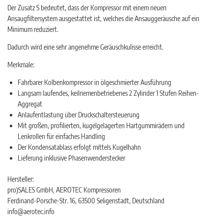
Der Zusatz S bedeutet, dass der Kompressor mit einem neuen
Ansaugfiltersystem ausgestattet ist, welches die Ansauggeräusche auf ein
Minimum reduziert.
Dadurch wird eine sehr angenehme Geräuschkulisse erreicht.
Merkmale:
Fahrbarer Kolbenkompressor in ölgeschmierter Ausführung
Langsam laufendes, keilriemenbetriebenes 2 Zylinder 1 Stufen Reihen-
Aggregat
Anlaufentlastung über Druckschaltersteuerung
Mit großen, profilierten, kugelgelagerten Hartgummirädern und
Lenkrollen für einfaches Handling
Der Kondensatablass erfolgt mittels Kugelhahn
Lieferung inklusive Phasenwenderstecker
Hersteller:
pro)SALES GmbH, AEROTEC Kompressoren
Ferdinand-Porsche-Str. 16, 63500 Seligenstadt, Deutschland
info@aerotec.info