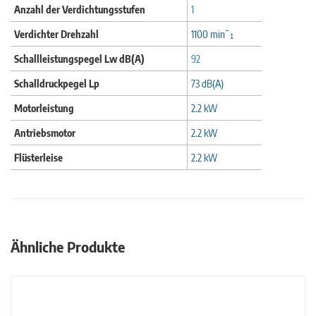
Anzahl der Verdichtungsstufen
1
Verdichter Drehzahl
1100 min¯¹
Schallleistungspegel Lw dB(A)
92
Schalldruckpegel Lp
73 dB(A)
Motorleistung
2.2 kW
Antriebsmotor
2.2 kW
Flüsterleise
2.2 kW
Ähnliche Produkte