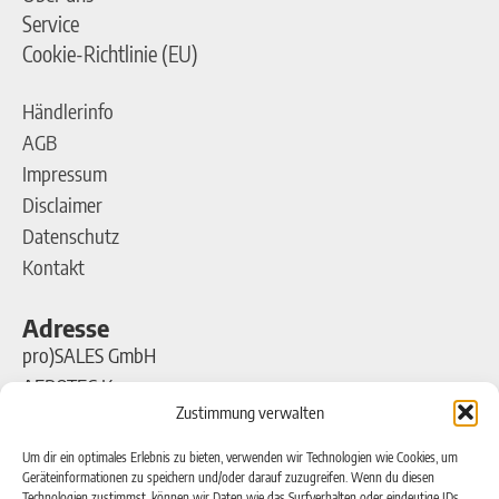
Service
Cookie-Richtlinie (EU)
Händlerinfo
AGB
Impressum
Disclaimer
Datenschutz
Kontakt
Adresse
pro)SALES GmbH
AEROTEC Kompressoren
Zustimmung verwalten
Ferdinand-Porsche-Straße 16
63500 Seligenstadt
Um dir ein optimales Erlebnis zu bieten, verwenden wir Technologien wie Cookies, um
Geräteinformationen zu speichern und/oder darauf zuzugreifen. Wenn du diesen
Technologien zustimmst, können wir Daten wie das Surfverhalten oder eindeutige IDs